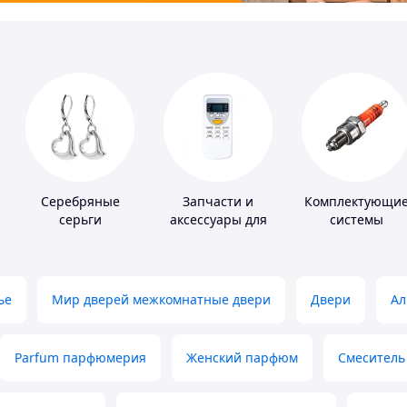
Серебряные
Запчасти и
Комплектующи
серьги
аксессуары для
системы
бытовых
зажигания
кондиционеров
ье
Мир дверей межкомнатные двери
Двери
Ал
Parfum парфюмерия
Женский парфюм
Смеситель