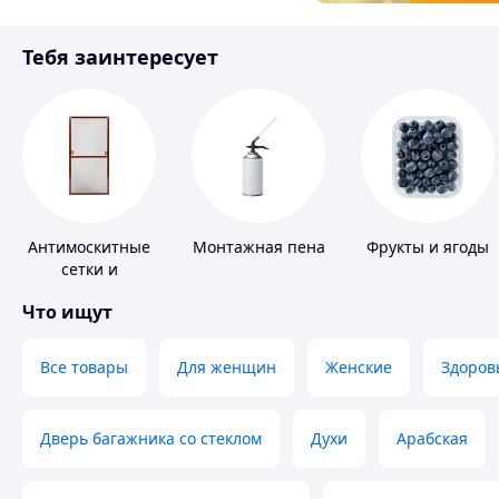
Товары для детей
Тебя заинтересует
Инструмент
Антимоскитные
Монтажная пена
Фрукты и ягоды
сетки и
комплектующие
Что ищут
к ним
Все товары
Для женщин
Женские
Здоров
Дверь багажника со стеклом
Духи
Арабская