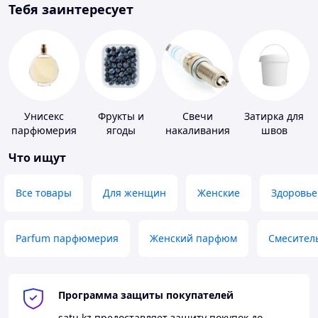
Тебя заинтересует
Унисекс
Фрукты и
Свечи
Затирка для
парфюмерия
ягоды
накаливания
швов
и зажигания
Что ищут
Все товары
Для женщин
Женские
Здоровье
Parfum парфюмерия
Женский парфюм
Смесител
Программа защиты покупателей
satu.kz
предоставляет защиту покупок до