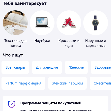
Тебя заинтересует
Текстиль для
Ноутбуки
Кроссовки и
Наручные и
horeca
кеды
карманные
часы
Что ищут
Все товары
Для женщин
Женские
Здоровье
Parfum парфюмерия
Женский парфюм
Смесител
Программа защиты покупателей
satu.kz
предоставляет защиту покупок до