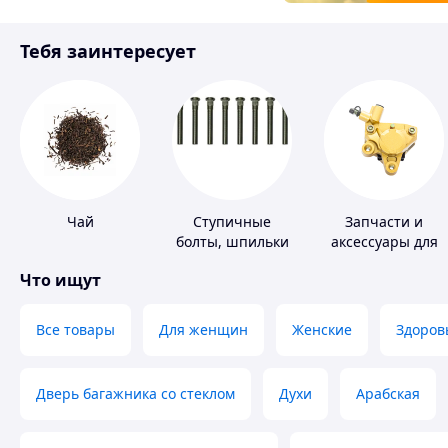
Товары для детей
Тебя заинтересует
Инструмент
Чай
Ступичные
Запчасти и
болты, шпильки
аксессуары для
и гайки
насосов
Что ищут
Все товары
Для женщин
Женские
Здоров
Дверь багажника со стеклом
Духи
Арабская