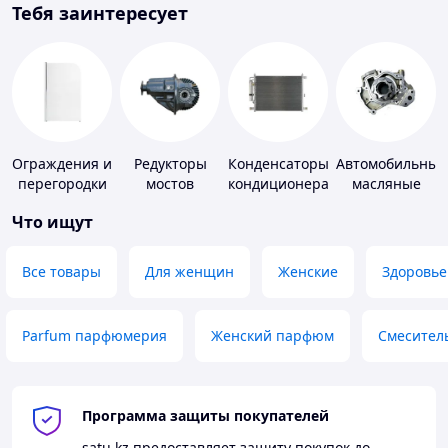
Тебя заинтересует
Ограждения и
Редукторы
Конденсаторы
Автомобильные
перегородки
мостов
кондиционера
масляные
для ванной,
насосы
Что ищут
душа, туалета
Все товары
Для женщин
Женские
Здоровье
Parfum парфюмерия
Женский парфюм
Смесител
Программа защиты покупателей
satu.kz
предоставляет защиту покупок до