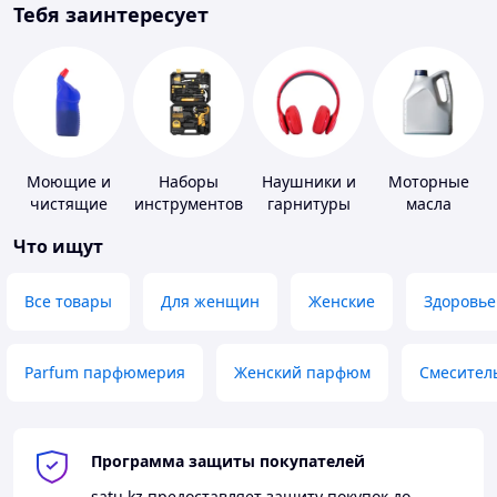
Тебя заинтересует
Моющие и
Наборы
Наушники и
Моторные
чистящие
инструментов
гарнитуры
масла
средства
Что ищут
Все товары
Для женщин
Женские
Здоровье
Parfum парфюмерия
Женский парфюм
Смесител
Программа защиты покупателей
satu.kz
предоставляет защиту покупок до