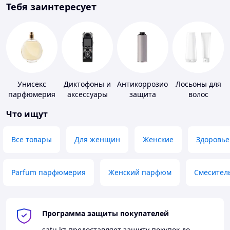
Тебя заинтересует
Унисекс
Диктофоны и
Антикоррозионная
Лосьоны для
парфюмерия
аксессуары
защита
волос
Что ищут
Все товары
Для женщин
Женские
Здоровье
Parfum парфюмерия
Женский парфюм
Смесител
Программа защиты покупателей
satu.kz
предоставляет защиту покупок до