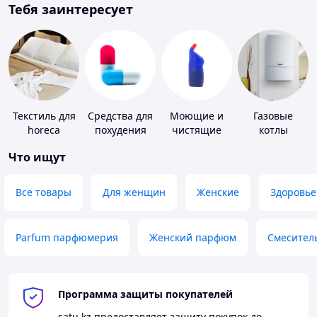
Тебя заинтересует
Текстиль для
Средства для
Моющие и
Газовые
horeca
похудения
чистящие
котлы
средства
Что ищут
Все товары
Для женщин
Женские
Здоровье
Parfum парфюмерия
Женский парфюм
Смесител
Программа защиты покупателей
satu.kz
предоставляет защиту покупок до