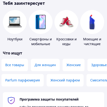
Тебя заинтересует
Ноутбуки
Смартфоны и
Кроссовки и
Моющие и
мобильные
кеды
чистящие
телефоны
средства
Что ищут
Все товары
Для женщин
Женские
Здоровье
Parfum парфюмерия
Женский парфюм
Смесител
Программа защиты покупателей
satu.kz
предоставляет защиту покупок до