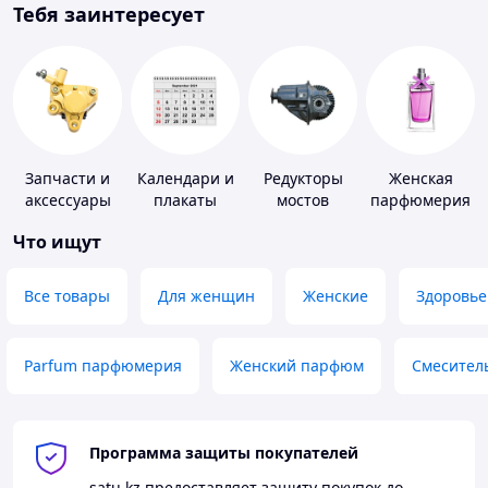
Тебя заинтересует
Запчасти и
Календари и
Редукторы
Женская
аксессуары
плакаты
мостов
парфюмерия
для насосов
Что ищут
Все товары
Для женщин
Женские
Здоровье
Parfum парфюмерия
Женский парфюм
Смесител
Программа защиты покупателей
satu.kz
предоставляет защиту покупок до