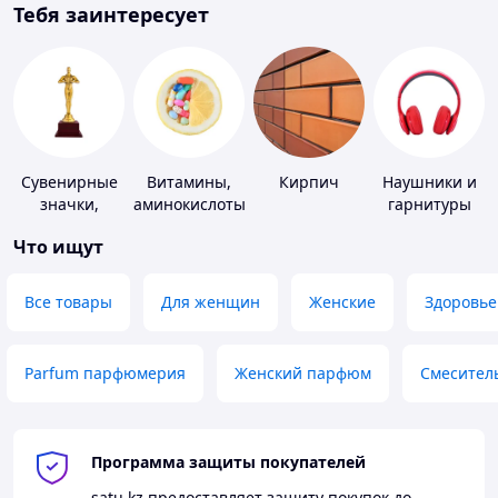
Тебя заинтересует
Сувенирные
Витамины,
Кирпич
Наушники и
значки,
аминокислоты
гарнитуры
награды
и коферменты
Что ищут
Все товары
Для женщин
Женские
Здоровье
Parfum парфюмерия
Женский парфюм
Смесител
Программа защиты покупателей
satu.kz
предоставляет защиту покупок до