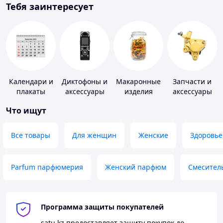
Тебя заинтересует
Календари и
Диктофоны и
Макаронные
Запчасти и
плакаты
аксессуары
изделия
аксессуары
для насосов
Что ищут
Все товары
Для женщин
Женские
Здоровье
Parfum парфюмерия
Женский парфюм
Смесител
Программа защиты покупателей
satu.kz
предоставляет защиту покупок до