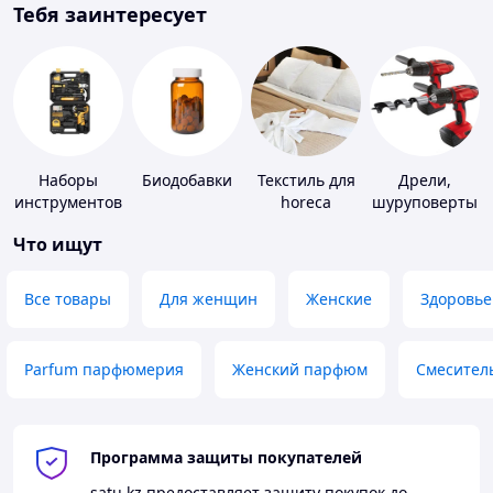
Тебя заинтересует
Наборы
Биодобавки
Текстиль для
Дрели,
инструментов
horeca
шуруповерты
Что ищут
Все товары
Для женщин
Женские
Здоровье
Parfum парфюмерия
Женский парфюм
Смесител
Программа защиты покупателей
satu.kz
предоставляет защиту покупок до