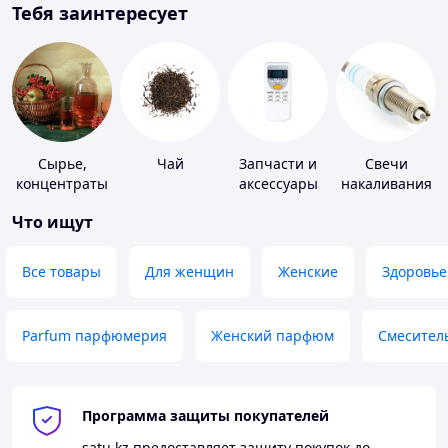
Тебя заинтересует
Сырье,
Чай
Запчасти и
Свечи
концентраты
аксессуары
накаливания
для
для бытовых
и зажигания
Что ищут
алкогольной
кондиционеров
продукции
Все товары
Для женщин
Женские
Здоровье
Parfum парфюмерия
Женский парфюм
Смесител
Программа защиты покупателей
satu.kz
предоставляет защиту покупок до