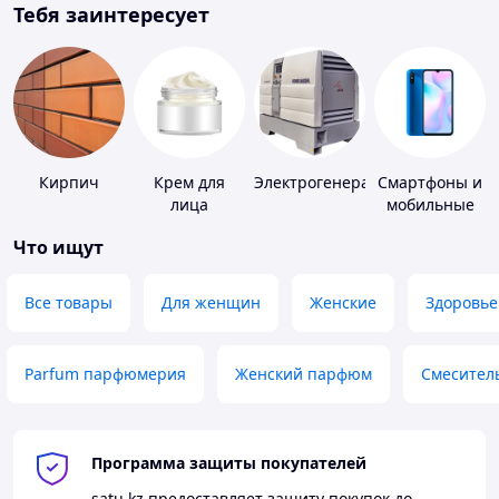
Тебя заинтересует
Кирпич
Крем для
Электрогенераторы
Смартфоны и
лица
мобильные
телефоны
Что ищут
Все товары
Для женщин
Женские
Здоровье
Parfum парфюмерия
Женский парфюм
Смесител
Программа защиты покупателей
satu.kz
предоставляет защиту покупок до