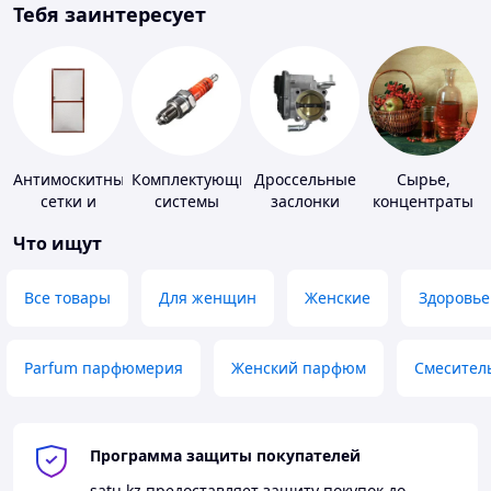
Тебя заинтересует
Антимоскитные
Комплектующие
Дроссельные
Сырье,
сетки и
системы
заслонки
концентраты
комплектующие
зажигания
для
Что ищут
к ним
алкогольной
продукции
Все товары
Для женщин
Женские
Здоровье
Parfum парфюмерия
Женский парфюм
Смесител
Программа защиты покупателей
satu.kz
предоставляет защиту покупок до