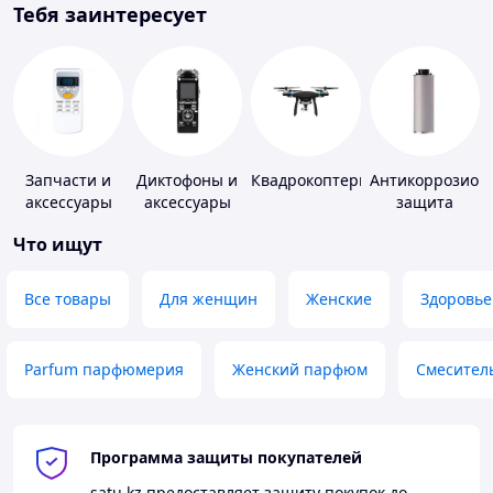
Тебя заинтересует
Запчасти и
Диктофоны и
Квадрокоптеры
Антикоррозион
аксессуары
аксессуары
защита
для бытовых
Что ищут
кондиционеров
Все товары
Для женщин
Женские
Здоровье
Parfum парфюмерия
Женский парфюм
Смесител
Программа защиты покупателей
satu.kz
предоставляет защиту покупок до