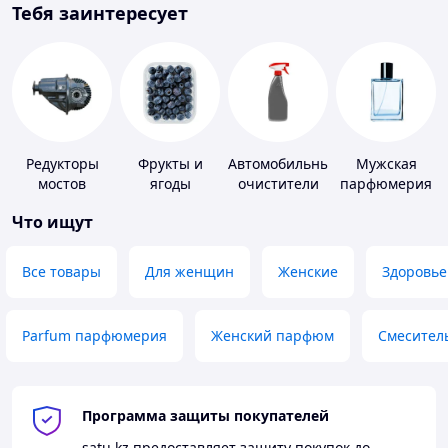
Тебя заинтересует
Редукторы
Фрукты и
Автомобильные
Мужская
мостов
ягоды
очистители
парфюмерия
Что ищут
Все товары
Для женщин
Женские
Здоровье
Parfum парфюмерия
Женский парфюм
Смесител
Программа защиты покупателей
satu.kz
предоставляет защиту покупок до