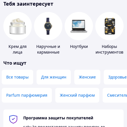
Тебя заинтересует
Крем для
Наручные и
Ноутбуки
Наборы
лица
карманные
инструментов
часы
Что ищут
Все товары
Для женщин
Женские
Здоровье
Parfum парфюмерия
Женский парфюм
Смесител
Программа защиты покупателей
satu.kz
предоставляет защиту покупок до