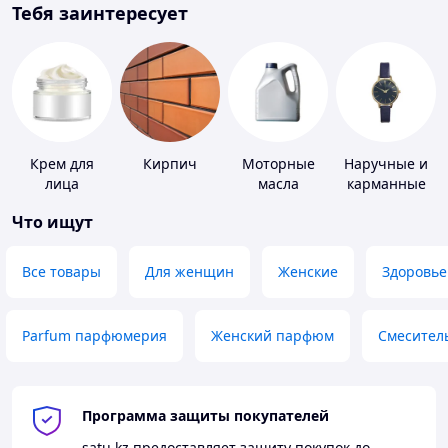
Тебя заинтересует
Крем для
Кирпич
Моторные
Наручные и
лица
масла
карманные
часы
Что ищут
Все товары
Для женщин
Женские
Здоровье
Parfum парфюмерия
Женский парфюм
Смесител
Программа защиты покупателей
satu.kz
предоставляет защиту покупок до