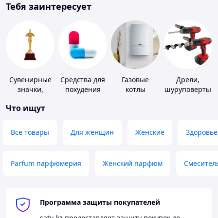
Тебя заинтересует
Сувенирные
Средства для
Газовые
Дрели,
значки,
похудения
котлы
шуруповерты
награды
Что ищут
Все товары
Для женщин
Женские
Здоровье
Parfum парфюмерия
Женский парфюм
Смесител
Программа защиты покупателей
satu.kz
предоставляет защиту покупок до