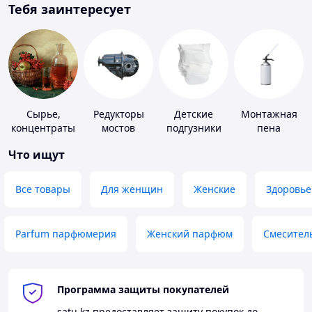
Тебя заинтересует
Сырье,
Редукторы
Детские
Монтажная
концентраты
мостов
подгузники
пена
для
Что ищут
алкогольной
продукции
Все товары
Для женщин
Женские
Здоровье
Parfum парфюмерия
Женский парфюм
Смесител
Программа защиты покупателей
satu.kz
предоставляет защиту покупок до