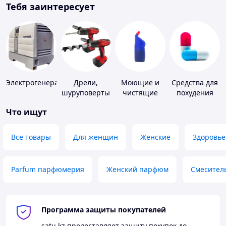
Тебя заинтересует
Электрогенераторы
Дрели,
Моющие и
Средства для
шуруповерты
чистящие
похудения
средства
Что ищут
Все товары
Для женщин
Женские
Здоровье
Parfum парфюмерия
Женский парфюм
Смесител
Программа защиты покупателей
satu.kz
предоставляет защиту покупок до