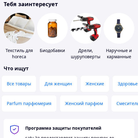
Тебя заинтересует
Текстиль для
Биодобавки
Дрели,
Наручные и
horeca
шуруповерты
карманные
часы
Что ищут
Все товары
Для женщин
Женские
Здоровье
Parfum парфюмерия
Женский парфюм
Смесител
Программа защиты покупателей
satu.kz
предоставляет защиту покупок до