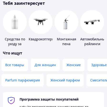
Тебя заинтересует
Средства по
Квадрокоптеры
Монтажная
Автомобильные
уходу за
пена
рейлинги
контактными
Что ищут
линзами
Все товары
Для женщин
Женские
Здоровье
Parfum парфюмерия
Женский парфюм
Смесител
Программа защиты покупателей
satu.kz
предоставляет защиту покупок до