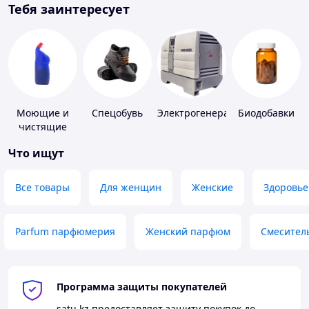
Тебя заинтересует
Моющие и
Спецобувь
Электрогенераторы
Биодобавки
чистящие
средства
Что ищут
Все товары
Для женщин
Женские
Здоровье
Parfum парфюмерия
Женский парфюм
Смесител
Программа защиты покупателей
satu.kz
предоставляет защиту покупок до