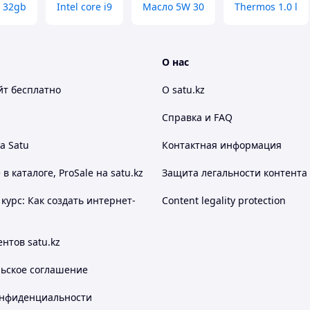
 32gb
Intel core i9
Масло 5W 30
Thermos 1.0 l
О нас
йт
бесплатно
О satu.kz
Справка и FAQ
а Satu
Контактная информация
 каталоге, ProSale на satu.kz
Защита легальности контента
курс: Как создать интернет-
Content legality protection
нтов satu.kz
льское соглашение
онфиденциальности