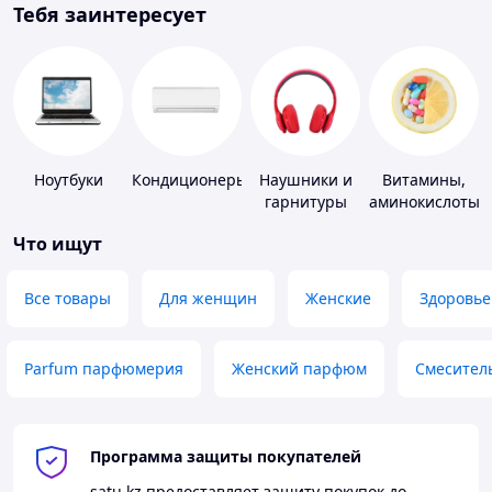
Тебя заинтересует
Ноутбуки
Кондиционеры
Наушники и
Витамины,
гарнитуры
аминокислоты
и коферменты
Что ищут
Все товары
Для женщин
Женские
Здоровье
Parfum парфюмерия
Женский парфюм
Смесител
Программа защиты покупателей
satu.kz
предоставляет защиту покупок до