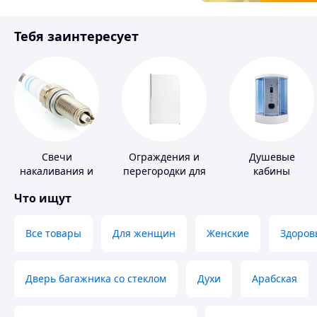
Товары для детей
Тебя заинтересует
Инструмент
Свечи
Ограждения и
Душевые
накаливания и
перегородки для
кабины
зажигания
ванной, душа,
Что ищут
туалета
Все товары
Для женщин
Женские
Здоров
Дверь багажника со стеклом
Духи
Арабская