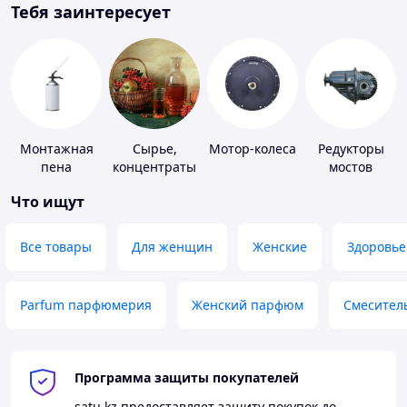
Тебя заинтересует
Монтажная
Сырье,
Мотор-колеса
Редукторы
пена
концентраты
мостов
для
Что ищут
алкогольной
продукции
Все товары
Для женщин
Женские
Здоровье
Parfum парфюмерия
Женский парфюм
Смесител
Программа защиты покупателей
satu.kz
предоставляет защиту покупок до