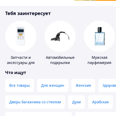
Товары для детей
Тебя заинтересует
Инструмент
Запчасти и
Автомобильные
Мужская
аксессуары для
подкрылки
парфюмерия
бытовых
Что ищут
кондиционеров
Все товары
Для женщин
Женские
Здоров
Дверь багажника со стеклом
Духи
Арабская