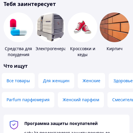
Тебя заинтересует
Средства для
Электрогенераторы
Кроссовки и
Кирпич
похудения
кеды
Что ищут
Все товары
Для женщин
Женские
Здоровье
Parfum парфюмерия
Женский парфюм
Смесител
Программа защиты покупателей
satu.kz
предоставляет защиту покупок до