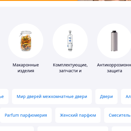
Макаронные
Комплектующие,
Антикоррозион
изделия
запчасти и
защита
расходные
материалы для
сантехники
ье
Мир дверей межкомнатные двери
Двери
Ал
Parfum парфюмерия
Женский парфюм
Смеситель