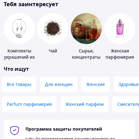
Тебя заинтересует
Комплекты
Чай
Сырье,
Женская
украшений из
концентраты
парфюмерия
серебра
для
Что ищут
алкогольной
продукции
Все товары
Для женщин
Женские
Здоровье
Parfum парфюмерия
Женский парфюм
Смесител
Программа защиты покупателей
satu.kz
предоставляет защиту покупок до