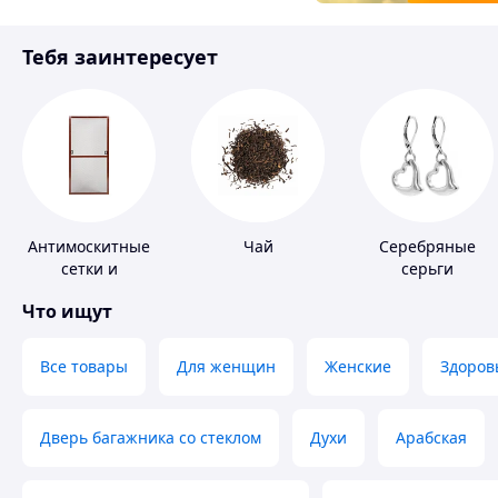
Товары для детей
Тебя заинтересует
Инструмент
Антимоскитные
Чай
Серебряные
сетки и
серьги
комплектующие
Что ищут
к ним
Все товары
Для женщин
Женские
Здоров
Дверь багажника со стеклом
Духи
Арабская