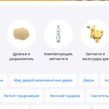
Дрожжи и
Комплектующие,
Запчасти и
разрыхлитель
запчасти и
аксессуары для
теста
расходные
насосов
материалы для
сантехники
ье
Мир дверей межкомнатные двери
Двери
Ал
Parfum парфюмерия
Женский парфюм
Смеситель