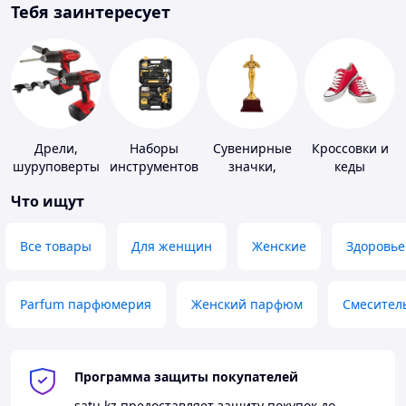
Тебя заинтересует
Дрели,
Наборы
Сувенирные
Кроссовки и
шуруповерты
инструментов
значки,
кеды
награды
Что ищут
Все товары
Для женщин
Женские
Здоровье
Parfum парфюмерия
Женский парфюм
Смесител
Программа защиты покупателей
satu.kz
предоставляет защиту покупок до