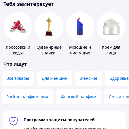
Тебя заинтересует
Кроссовки и
Сувенирные
Моющие и
Крем для
кеды
значки,
чистящие
лица
награды
средства
Что ищут
Все товары
Для женщин
Женские
Здоровье
Parfum парфюмерия
Женский парфюм
Смесител
Программа защиты покупателей
satu.kz
предоставляет защиту покупок до