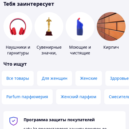
Тебя заинтересует
Наушники и
Сувенирные
Моющие и
Кирпич
гарнитуры
значки,
чистящие
награды
средства
Что ищут
Все товары
Для женщин
Женские
Здоровье
Parfum парфюмерия
Женский парфюм
Смесител
Программа защиты покупателей
satu.kz
предоставляет защиту покупок до