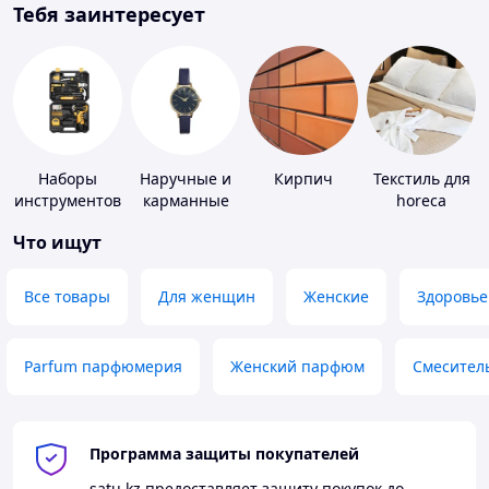
Тебя заинтересует
Наборы
Наручные и
Кирпич
Текстиль для
инструментов
карманные
horeca
часы
Что ищут
Все товары
Для женщин
Женские
Здоровье
Parfum парфюмерия
Женский парфюм
Смесител
Программа защиты покупателей
satu.kz
предоставляет защиту покупок до